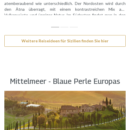
atemberaubend wie unterschiedlich. Der Nordosten wird durch
den Ätna überragt, mit einem kontrastreichen Mix aus
Vulkanwüste und üppiger Natur. Im Südosten findet man in den
Naturschutzgebieten von Pantalica und Vendicari romantische
Flüsse und Hirtenpfade entlang überwucherter Kalk- und
Sandsteinschluchten.
Weitere Reiseideen für Sizilien finden Sie hier
Mittelmeer - Blaue Perle Europas