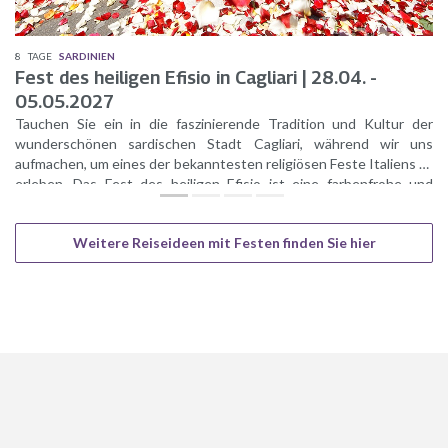
8
TAGE
SARDINIEN
Fest des heiligen Efisio in Cagliari | 28.04. -
05.05.2027
Tauchen Sie ein in die faszinierende Tradition und Kultur der
wunderschönen sardischen Stadt Cagliari, während wir uns
aufmachen, um eines der bekanntesten religiösen Feste Italiens zu
erleben. Das Fest des heiligen Efisio ist eine farbenfrohe und
lebendige Feier, die an die Verehrung des Schutzpatrons der Stadt
erinnert. Von traditionellen Prozessionen in prächtigen Kostümen
Weitere Reiseideen mit Festen finden Sie hier
bis hin zu beeindruckenden Volksbräuchen - diese Reise wird Sie
tief in die Herzlichkeit der sardischen Kultur eintauchen lässt.