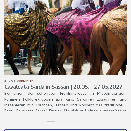
8
TAGE
SARDINIEN
Cavalcata Sarda in Sassari | 20.05. - 27.05.2027
Bei einem der schönsten Frühlingsfeste im Mittelmeerraum
kommen Folkloregruppen aus ganz Sardinien zusammen und
inszenieren mit Trachten, Tänzen und Rössern das traditionelle
Fest „Cavalcata Sarda“. Freuen Sie sich auf einen authentischen
Einblick in die sardische Kultur sowie landestypische
Verkostungen und kulturell wertvolle Besichtigungen.