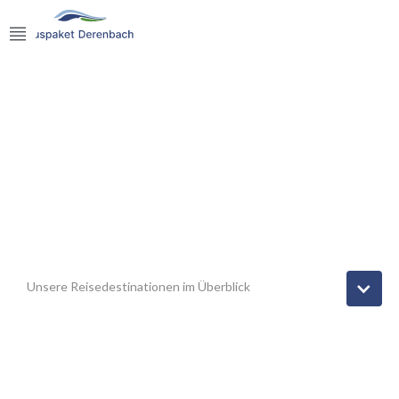
GRUPPENREISEN
Korsika, Sardinien, Sizilien & mehr
Unsere Reisedestinationen im Überblick