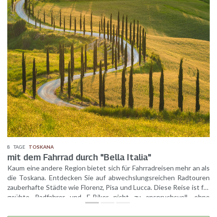
8
TAGE
TOSKANA
mit dem Fahrrad durch "Bella Italia"
Kaum eine andere Region bietet sich für Fahrradreisen mehr an als
die Toskana. Entdecken Sie auf abwechslungsreichen Radtouren
zauberhafte Städte wie Florenz, Pisa und Lucca. Diese Reise ist für
geübte Radfahrer und E-Biker nicht zu anspruchsvoll, ohne
langweilig zu sein. Die Strecken verlaufen größtenteils auf
asphaltierten Straßen, geringfügig auf gut gepflegten