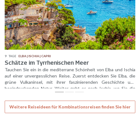
9
TAGE
ELBA | ISCHIA | CAPRI
Schätze im Tyrrhenischen Meer
Tauchen Sie ein in die mediterrane Schönheit von Elba und Ischia
auf einer unvergesslichen Reise. Zuerst entdecken Sie Elba, die
grüne Vulkaninsel, mit ihrer faszinierenden Geschichte und
beeindruckenden Natur. Weiter geht es nach Ischia, wo Sie die
berühmten Thermalquellen und die idyllische Küstenlandschaft
genießen können. Ein Ausflug nach Capri rundet das Erlebnis ab –
Weitere Reiseideen für Kombinationsreisen finden Sie hier
eine Insel voller Charme und atemberaubender Ausblicke.
Entdecken Sie das Beste, was der Golf von Neapel zu bieten hat!