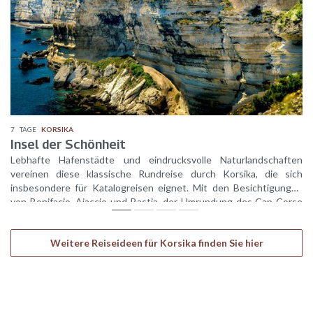
7
TAGE
KORSIKA
Insel der Schönheit
Lebhafte Hafenstädte und eindrucksvolle Naturlandschaften
vereinen diese klassische Rundreise durch Korsika, die sich
insbesondere für Katalogreisen eignet. Mit den Besichtigungen
von Bonifacio, Ajaccio und Bastia, der Umrundung des Cap Corse
sowie der Entdeckung der faszinierenden Naturschönheiten im
Landesinneren erlebt Ihre Gruppe nahezu alle klassischen
Weitere Reiseideen für Korsika finden Sie hier
Sehenswürdigkeiten der Insel der Schönheit.