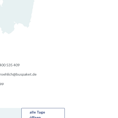
400 535 409
froehlich@buspaket.de
pp
alle Tage
öffnen