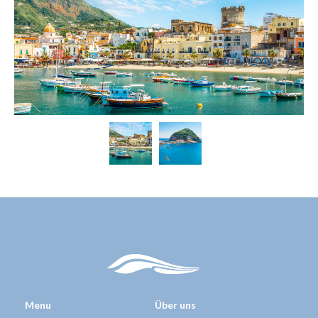
Weiterfahrt nach Amalfi
Rückflug vom Flughafen Neapel
Besichtigung von Amalfi, bekannt für ihre pittoresken
pastellfarbenen Häuser, die sich an die Steilhänge klammern
Rückfahrt mit dem Boot vorbei an Capri und Procida
Menu
Über uns