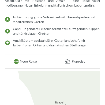
Amalfiküste mit Positano und Amalfi – eine Reise voller
mediterraner Natur, Erholung und italienischem Lebensgefühl.
Ischia – üppig grüne Vulkaninsel mit Thermalquellen und
mediterranen Gärten
Capri – legendäre Felseninsel mit steil aufragenden Klippen
und türkisblauen Grotten
Amalfiküste – spektakuläre Küstenlandschaft mit
farbenfrohen Orten und dramatischen Steilhängen
Neue Reise
Flugreise