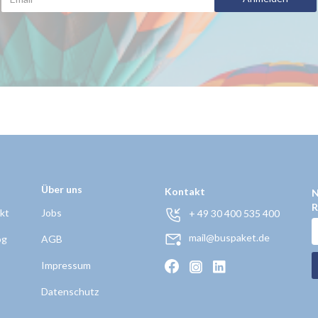
Über uns
Kontakt
N
R
kt
Jobs
+ 49 30 400 535 400
mail@buspaket.de
og
AGB
Impressum
Datenschutz