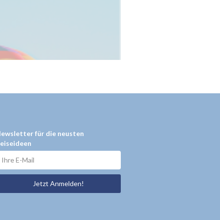
ewsletter für die neusten
eiseideen